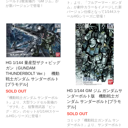
シールド2枚装備の「GM ジム」が
ト」より、「フルアーマー・ガンダ
が新バージョンで登場！
ム」が劇中カラーをイメージした新
バージョン仕様となって1/144スケ
ールHGシリーズに登場！
HG 1/144 量産型ザク＋ビッグ
ガン（GUNDAM
THUNDERBOLT Ver.） 機動
戦士ガンダム サンダーボルト
[プラモデル]
HG 1/144 GM ジム ガンダムサ
SOLD OUT
ンダーボルト版 機動戦士ガ
『機動戦士ガンダム サンダーボル
ンダム サンダーボルト[プラモ
ト』より、大型ランドセル装備の
デル]
「ザクII」と、狙撃用武器「ビッ
グ・ガン」のセットが1/144スケー
SOLD OUT
ルHGシリーズに登場！
コミック「機動戦士ガンダム サン
ダーボルト」より、サンダーボルト