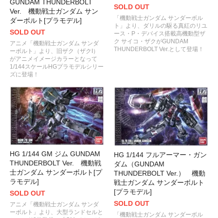
GUNDAM THUNDERBOLT
SOLD OUT
Ver. 機動戦士ガンダム サン
「機動戦士ガンダム サンダーボル
ダーボルト[プラモデル]
ト」より、ダリルの駆る真紅のリユ
SOLD OUT
ース・P・デバイス搭載高機動型ザ
ク サイコ・ザクがGUNDAM
アニメ「機動戦士ガンダム サンダ
THUNDERBOLT Ver.として登場！
ーボルト」より、旧ザク（ザクI）
がアニメイメージカラーとなって
1/144スケールHGプラモデルシリー
ズに登場！
HG 1/144 GM ジム GUNDAM
HG 1/144 フルアーマー・ガン
THUNDERBOLT Ver. 機動戦
ダム（GUNDAM
士ガンダム サンダーボルト[プ
THUNDERBOLT Ver.） 機動
ラモデル]
戦士ガンダム サンダーボルト
[プラモデル]
SOLD OUT
SOLD OUT
アニメ「機動戦士ガンダム サンダ
ーボルト」より、大型ランドセルと
「機動戦士ガンダム サンダーボル