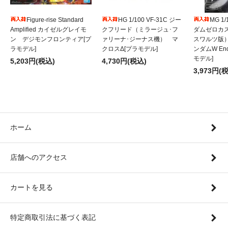
Figure-rise Standard
HG 1/100 VF-31C ジー
MG 1
Amplified カイゼルグレイモ
クフリード（ミラージュ･フ
ダムゼロカ
ン デジモンフロンティア[プ
ァリーナ･ジーナス機） マ
スワルツ版
ラモデル]
クロスΔ[プラモデル]
ンダムW Endl
モデル]
5,203円(税込)
4,730円(税込)
3,973円(
ホーム
店舗へのアクセス
カートを見る
特定商取引法に基づく表記