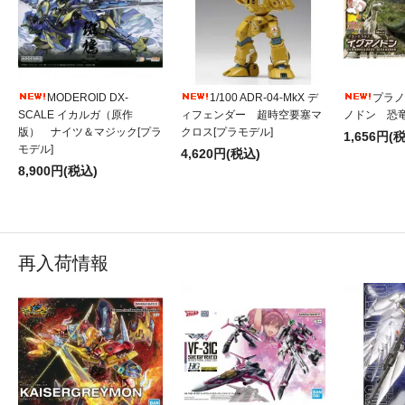
MODEROID DX-
1/100 ADR-04-MkX デ
プラノ
SCALE イカルガ（原作
ィフェンダー 超時空要塞マ
ノドン 恐竜
版） ナイツ＆マジック[プラ
クロス[プラモデル]
1,656円(
モデル]
4,620円(税込)
8,900円(税込)
再入荷情報