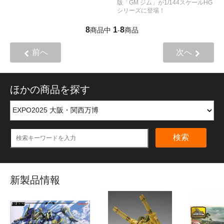
版「GM ジム」が1/144スケールHG
シリーズに登場！
8
1
8
商品中
-
商品
前へ
次へ
ほかの商品を探す
検索
新製品情報