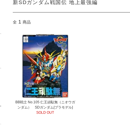
新SDガンダム戦国伝 地上最強編
1
全
商品
BB戦士 No.105 仁王頑駄無（ニオウガ
ンダム） SDガンダム[プラモデル]
SOLD OUT