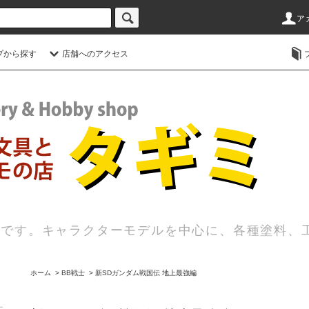
ア
プから探す
店舗へのアクセス
店です。キャラクターモデルを中心に、各種塗料、
ホーム
>
BB戦士
>
新SDガンダム戦国伝 地上最強編