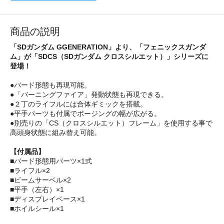
商品の説明
「SDガンダム GGENERATION」より、「フェニックスガンダ
ム」が「SDCS（SDガンダム クロスシルエット）」シリーズに
登場！
●バード形態も再現可能。
●「バーニングファイア」発動状態も再現できる。
●２丁のライフルには合体ギミックを搭載。
●平手パーツも付属でポージングの幅が広がる。
●別売りの「CS（クロスシルエット）フレーム」を使用する事で
高頭身状態に組み替え可能。
【付属品】
■バード形態用パーツ×1式
■ライフル×2
■ビームサーベル×2
■平手（左右）×1
■ディスプレイベース×1
■ホイルシール×1