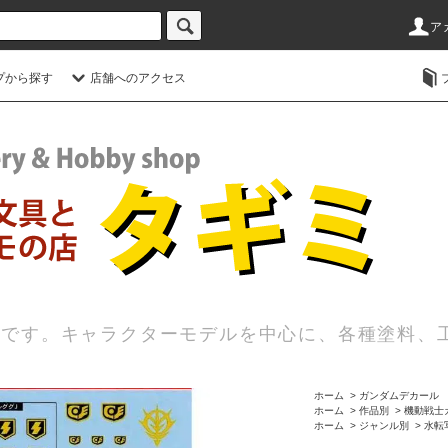
ア
プから探す
店舗へのアクセス
店です。キャラクターモデルを中心に、各種塗料、
ホーム
>
ガンダムデカール
ホーム
>
作品別
>
機動戦士ガ
ホーム
>
ジャンル別
>
水転