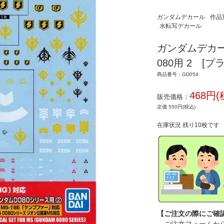
ガンダムデカール
作品
水転写デカール
ガンダムデカール
080用 2 [プ
商品番号：GD054
468円(
販売価格：
定価 550円(税込)
在庫状況 残り10枚です
【ご注文の際にご確