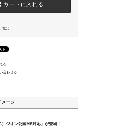
カートに入れる
く表記
える
い合わせる
イメージ
（HG）ジオン公国MS対応」が登場！