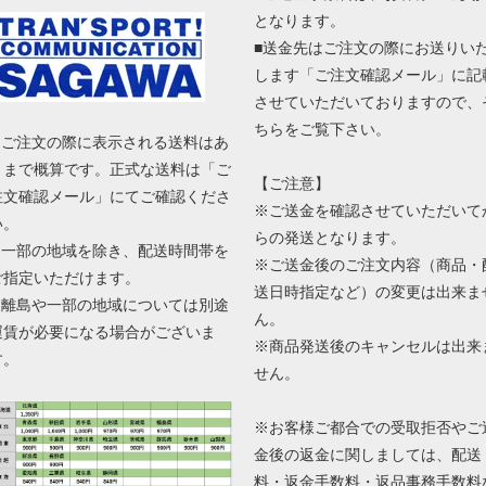
となります。
■送金先はご注文の際にお送りい
します「ご注文確認メール」に記
させていただいておりますので、
ちらをご覧下さい。
■ ご注文の際に表示される送料はあ
くまで概算です。正式な送料は「ご
【ご注意】
注文確認メール」にてご確認くださ
※ご送金を確認させていただいて
い。
らの発送となります。
■ 一部の地域を除き、配送時間帯を
※ご送金後のご注文内容（商品・
ご指定いただけます。
送日時指定など）の変更は出来ま
■ 離島や一部の地域については別途
ん。
運賃が必要になる場合がございま
※商品発送後のキャンセルは出来
す。
せん。
※お客様ご都合での受取拒否やご
金後の返金に関しましては、配送
料・返金手数料・返品事務手数料