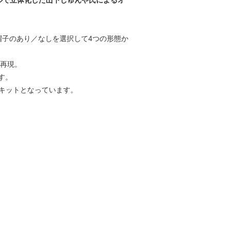
ルで立体化した山下しゅんや氏によるオ
帽子のあり／なしを選択して4つの形態か
く再現。
す。
れるキットとなっています。