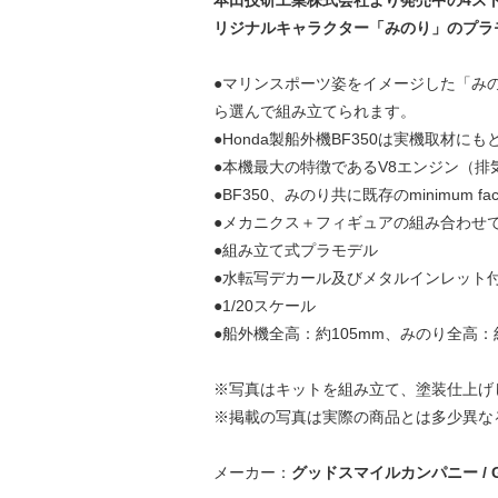
本田技研工業株式会社より発売中の4ス
リジナルキャラクター「みのり」のプラ
●マリンスポーツ姿をイメージした「み
ら選んで組み立てられます。
●Honda製船外機BF350は実機取材にも
●本機最大の特徴であるV8エンジン（排気
●BF350、みのり共に既存のminimu
●メカニクス＋フィギュアの組み合わせ
●組み立て式プラモデル
●水転写デカール及びメタルインレット
●1/20スケール
●船外機全高：約105mm、みのり全高：
※写真はキットを組み立て、塗装仕上げ
※掲載の写真は実際の商品とは多少異な
メーカー：
グッドスマイルカンパニー / GO