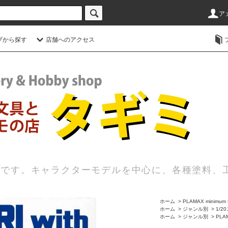
ア
プから探す
店舗へのアクセス
店です。キャラクターモデルを中心に、各種塗料、
ホーム
>
PLAMAX minimum f
ホーム
>
ジャンル別
>
1/
ホーム
>
ジャンル別
>
PLA