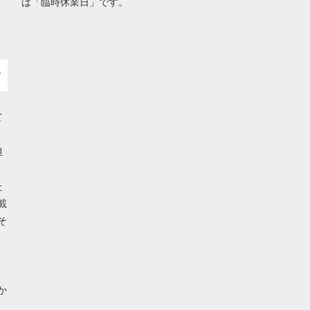
は「臨時休業日」です。
て
担
た
載
そ
か