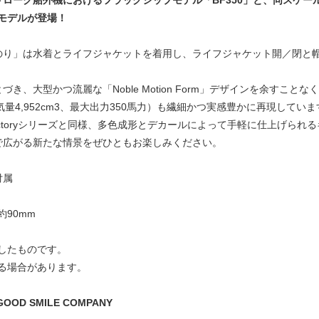
トローク船外機におけるフラッグシップモデル「BF350」と、同スケー
モデルが登場！
のり」は水着とライフジャケットを着用し、ライフジャケット開／閉と
とづき、大型かつ流麗な「Noble Motion Form」デザインを余すことな
量4,952cm3、最大出力350馬力）も繊細かつ実感豊かに再現していま
m factoryシリーズと同様、多色成形とデカールによって手軽に仕上げら
で広がる新たな情景をぜひともお楽しみください。
付属
約90mm
したものです。
る場合があります。
OD SMILE COMPANY