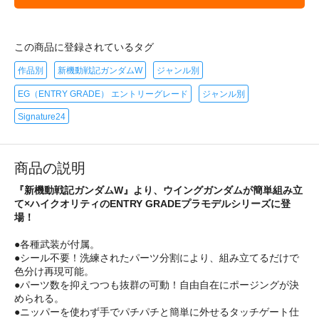
この商品に登録されているタグ
作品別
新機動戦記ガンダムW
ジャンル別
EG（ENTRY GRADE） エントリーグレード
ジャンル別
Signature24
商品の説明
『新機動戦記ガンダムW』より、ウイングガンダムが簡単組み立
て×ハイクオリティのENTRY GRADEプラモデルシリーズに登
場！
●各種武装が付属。
●シール不要！洗練されたパーツ分割により、組み立てるだけで
色分け再現可能。
●パーツ数を抑えつつも抜群の可動！自由自在にポージングが決
められる。
●ニッパーを使わず手でパチパチと簡単に外せるタッチゲート仕