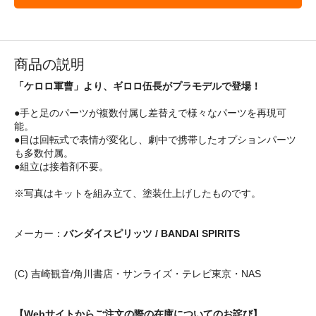
商品の説明
「ケロロ軍曹」より、ギロロ伍長がプラモデルで登場！
●手と足のパーツが複数付属し差替えで様々なパーツを再現可
能。
●目は回転式で表情が変化し、劇中で携帯したオプションパーツ
も多数付属。
●組立は接着剤不要。
※写真はキットを組み立て、塗装仕上げしたものです。
メーカー：
バンダイスピリッツ / BANDAI SPIRITS
(C) 吉崎観音/角川書店・サンライズ・テレビ東京・NAS
【Webサイトからご注文の際の在庫についてのお詫び】