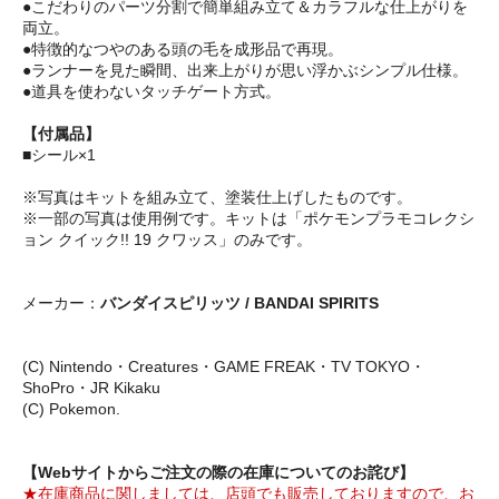
●こだわりのパーツ分割で簡単組み立て＆カラフルな仕上がりを
両立。
●特徴的なつやのある頭の毛を成形品で再現。
●ランナーを見た瞬間、出来上がりが思い浮かぶシンプル仕様。
●道具を使わないタッチゲート方式。
【付属品】
■シール×1
※写真はキットを組み立て、塗装仕上げしたものです。
※一部の写真は使用例です。キットは「ポケモンプラモコレクシ
ョン クイック!! 19 クワッス」のみです。
メーカー：
バンダイスピリッツ / BANDAI SPIRITS
(C) Nintendo・Creatures・GAME FREAK・TV TOKYO・
ShoPro・JR Kikaku
(C) Pokemon.
【Webサイトからご注文の際の在庫についてのお詫び】
★在庫商品に関しましては、店頭でも販売しておりますので、お