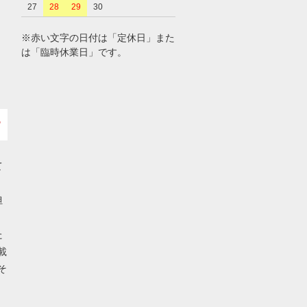
27
28
29
30
※赤い文字の日付は「定休日」また
は「臨時休業日」です。
て
担
た
載
そ