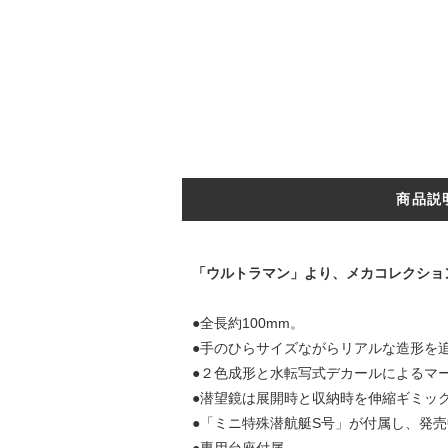
商品説
「ウルトラマン」より、メカコレクショ
●全長約100mm。
●手のひらサイズながらリアルな造形を
●２色成形と水転写式デカールによるマ
●潜望鏡は展開時と収納時を伸縮ギミッ
●「ミニ特殊潜航艇S号」が付属し、発