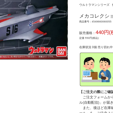
ウルトラマンシリーズ
メカコレクション
商品番号：4549660060055
440円(
販売価格：
定価 550円(税込)
在庫状況 0個 売り切れ
【ご注文の際にご確
ご注文フォームから
ル(自動配信)」が届
また、後ほど在庫確