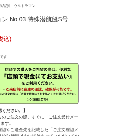
作品別
ウルトラマン
 No.03 特殊潜航艇S号
税込)
中です
認ください。】
のご注文の際、すぐに「ご注文受付メー
きます。
認やご送金先を記載した「ご注文確認メ