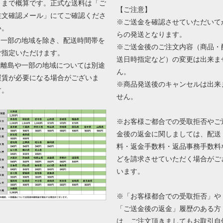
くまで概算です。正式な送料は「ご
【ご注意】
注文確認メール」にてご確認くださ
※ご送金を確認させていただいて
い。
らの発送となります。
■ 一部の地域を除き、配送時間帯を
※ご送金後のご注文内容（商品・
ご指定いただけます。
送日時指定など）の変更は出来ま
■ 離島や一部の地域については別途
ん。
運賃が必要になる場合がございま
※商品発送後のキャンセルは出来
す。
せん。
※お客様ご都合での受取拒否やご
金後の返金に関しましては、配送
料・返金手数料・返品事務手数料
どを請求させていただく場合がご
います。
※「お客様都合での受取拒否」や
「ご送金後の返金」履歴のある方
は、ご注文頂きましてもお取引自