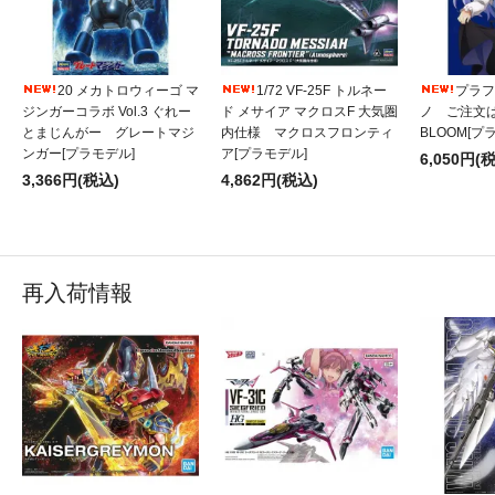
20 メカトロウィーゴ マ
1/72 VF-25F トルネー
プラフィ
ジンガーコラボ Vol.3 ぐれー
ド メサイア マクロスF 大気圏
ノ ご注文
とまじんがー グレートマジ
内仕様 マクロスフロンティ
BLOOM[プ
ンガー[プラモデル]
ア[プラモデル]
6,050円(
3,366円(税込)
4,862円(税込)
再入荷情報