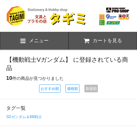
メニュー
カートを見る
【機動戦士Vガンダム】 に登録されている商
品
10
件の商品が見つかりました
おすすめ順
価格順
新着順
タグ一覧
SDガンダム＆BB戦士