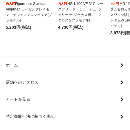
Figure-rise Standard
HG 1/100 VF-31C ジー
MG 1
Amplified カイゼルグレイモ
クフリード（ミラージュ･フ
ダムゼロカ
ン デジモンフロンティア[プ
ァリーナ･ジーナス機） マ
スワルツ版
ラモデル]
クロスΔ[プラモデル]
ンダムW Endl
モデル]
5,203円(税込)
4,730円(税込)
3,973円(
ホーム
店舗へのアクセス
カートを見る
特定商取引法に基づく表記