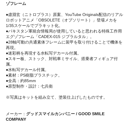
ゾフレーム
●虚淵玄（ニトロプラス）原案、YouTube Originals配信のリアル
ロボットアニメ「OBSOLETE（オブソリート）」登場メカを
1/35スケールでプラキット化。
●パキスタン軍統合情報局が使用していると思われる特殊工作用
エグゾフレーム「CADEX-015 ジブラルタル」。
●28軸可動の共通素体フレームに装甲を取り付けることで機体を
再現。
●迷彩柄を再現する水転写デカール付属。
●スキー板、ストック、対戦車ミサイル、搭乗者フィギュア付
属。
●水転写デカール付属。
●素材：PS樹脂プラスチック。
●全高：約85mm
●原型制作・設計：七兵衛
※写真はキットを組み立て、塗装仕上げしたものです。
メーカー：
グッドスマイルカンパニー / GOOD SMILE
COMPANY