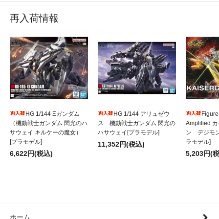
再入荷情報
HG 1/144 Ξガンダム
HG 1/144 アリュゼウ
Figure
（機動戦士ガンダム 閃光のハ
ス 機動戦士ガンダム 閃光の
Amplifie
サウェイ キルケーの魔女）
ハサウェイ[プラモデル]
ン デジモ
[プラモデル]
ラモデル]
11,352円(税込)
6,622円(税込)
5,203円(
ホーム