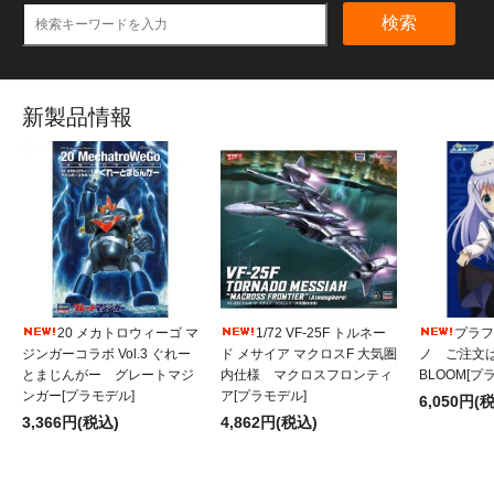
検索
新製品情報
20 メカトロウィーゴ マ
1/72 VF-25F トルネー
プラフィ
ジンガーコラボ Vol.3 ぐれー
ド メサイア マクロスF 大気圏
ノ ご注文
とまじんがー グレートマジ
内仕様 マクロスフロンティ
BLOOM[プ
ンガー[プラモデル]
ア[プラモデル]
6,050円(
3,366円(税込)
4,862円(税込)