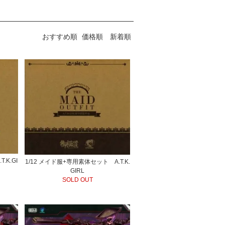
おすすめ順
価格順
新着順
.K.GI
1/12 メイド服+専用素体セット A.T.K.
GIRL
SOLD OUT