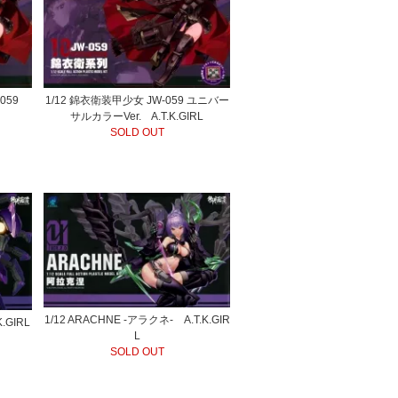
-059
1/12 錦衣衛装甲少女 JW-059 ユニバー
サルカラーVer. A.T.K.GIRL
SOLD OUT
1/12 ARACHNE -アラクネ- A.T.K.GIR
.GIRL
L
SOLD OUT