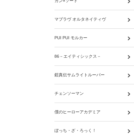
ガン×ソード
マブラヴ オルタネイティヴ
PUI PUI モルカー
86－エイティシックス－
鎧真伝サムライトルーパー
チェンソーマン
僕のヒーローアカデミア
ぼっち・ざ・ろっく！