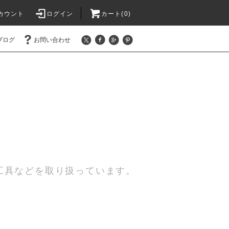
カウント
ログイン
カート(0)
ブログ
お問い合わせ
工具などを取り扱っています。