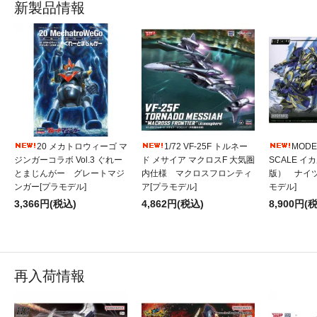
新製品情報
20 メカトロウィーゴ マ
1/72 VF-25F トルネー
MODE
ジンガーコラボ Vol.3 ぐれー
ド メサイア マクロスF 大気圏
SCALE 
とまじんがー グレートマジ
内仕様 マクロスフロンティ
版） ナイ
ンガー[プラモデル]
ア[プラモデル]
モデル]
3,366円(税込)
4,862円(税込)
8,900円(
再入荷情報