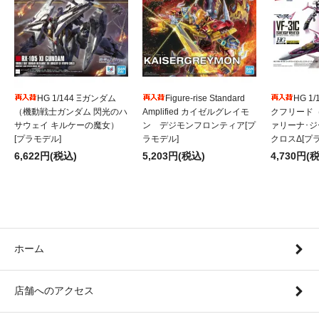
HG 1/144 Ξガンダム
Figure-rise Standard
HG 1/
（機動戦士ガンダム 閃光のハ
Amplified カイゼルグレイモ
クフリード
サウェイ キルケーの魔女）
ン デジモンフロンティア[プ
ァリーナ･
[プラモデル]
ラモデル]
クロスΔ[プ
6,622円(税込)
5,203円(税込)
4,730円(
ホーム
店舗へのアクセス