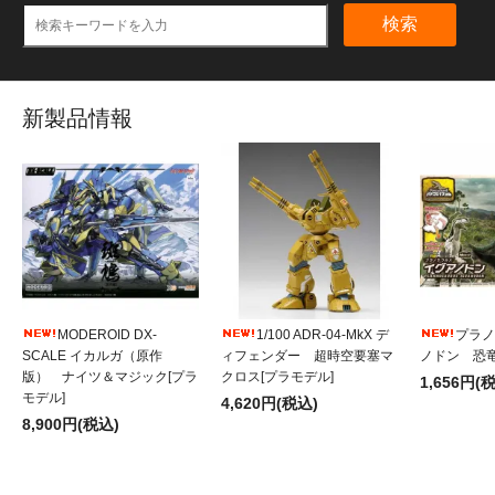
検索
新製品情報
MODEROID DX-
1/100 ADR-04-MkX デ
プラノ
SCALE イカルガ（原作
ィフェンダー 超時空要塞マ
ノドン 恐竜
版） ナイツ＆マジック[プラ
クロス[プラモデル]
1,656円(
モデル]
4,620円(税込)
8,900円(税込)