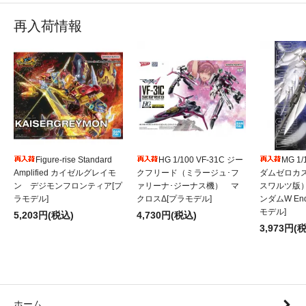
再入荷情報
Figure-rise Standard
HG 1/100 VF-31C ジー
MG 1
Amplified カイゼルグレイモ
クフリード（ミラージュ･フ
ダムゼロカ
ン デジモンフロンティア[プ
ァリーナ･ジーナス機） マ
スワルツ版
ラモデル]
クロスΔ[プラモデル]
ンダムW Endl
モデル]
5,203円(税込)
4,730円(税込)
3,973円(
ホーム