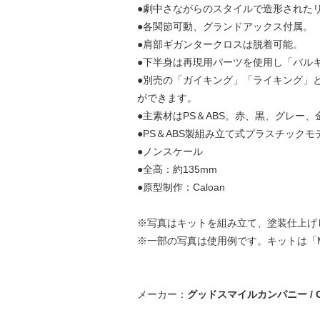
●劇中さながらのスタイルで造形された
●各関節可動、グランドアックス付属。
●肩部ギガンタークロスは脱着可能。
●下半身は再現用パーツを使用し「バルキ
●別売の「ガイキング」「ライキング」
ができます。
●主素材はPS＆ABS。赤、黒、グレー
●PS＆ABS製組み立て式プラスチックモ
●ノンスケール
●全高：約135mm
●原型制作：Caloan
※写真はキットを組み立て、塗装仕上げ
※一部の写真は使用例です。キットは「M
メーカー：
グッドスマイルカンパニー / GO