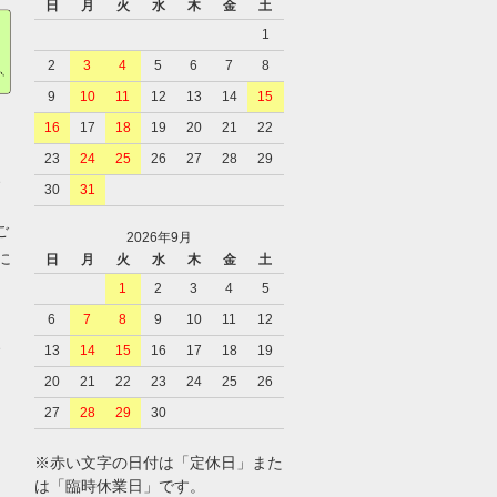
日
月
火
水
木
金
土
1
2
3
4
5
6
7
8
9
10
11
12
13
14
15
16
17
18
19
20
21
22
23
24
25
26
27
28
29
、
30
31
ご
2026年9月
に
日
月
火
水
木
金
土
1
2
3
4
5
6
7
8
9
10
11
12
、
13
14
15
16
17
18
19
20
21
22
23
24
25
26
27
28
29
30
※赤い文字の日付は「定休日」また
は「臨時休業日」です。