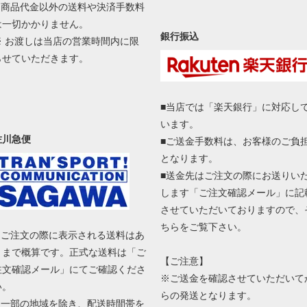
■ 商品代金以外の送料や決済手数料
は一切かかりません。
銀行振込
※ お渡しは当店の営業時間内に限
らせていただきます。
■当店では「楽天銀行」に対応し
います。
佐川急便
■ご送金手数料は、お客様のご負
となります。
■送金先はご注文の際にお送りい
します「ご注文確認メール」に記
させていただいておりますので、
ちらをご覧下さい。
■ ご注文の際に表示される送料はあ
くまで概算です。正式な送料は「ご
【ご注意】
注文確認メール」にてご確認くださ
※ご送金を確認させていただいて
い。
らの発送となります。
■ 一部の地域を除き、配送時間帯を