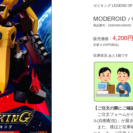
ガイキング LEGEND OF 
MODEROID
商品番号：4580590188365
4,200
販売価格：
定価 4,200円(税込)
在庫状況 あと1個です
【ご注文の際にご確
ご注文フォームから
ル(自動配信)」が届
また、後ほど在庫確