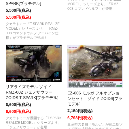
SPARK[プラモデル]
MODEL」シリーズより、「RMZ-
003 コマンドウルフ」が登場！
5,500円(税込)
5,500円(税込)
タカラトミー「T-SPARK REALIZE
MODEL」シリーズより、「RMZ-
008 コマンドウルフ アーバイン仕
様」がプラモデルで登場！
リアライズモデル ゾイド
RMZ-002 ジェノザウラー
EZ-006 モルガ フルオプショ
ZOIDS T-SPARK[プラモデル]
ンセット ゾイド ZOIDS[プラ
モデル]
6,600円(税込)
7,150円(税込)
6,600円(税込)
6,793円(税込)
タカラトミーが展開する「T-SPARK
REALIZE MODEL」シリーズより、
量産型の名機「モルガ」が第二期ゾ
「ジェノザウラー」が登場！
イド版に成型色を改めてラインナッ