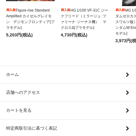
Figure-rise Standard
HG 1/100 VF-31C ジー
MG 1
Amplified カイゼルグレイモ
クフリード（ミラージュ･フ
ダムゼロカ
ン デジモンフロンティア[プ
ァリーナ･ジーナス機） マ
スワルツ版
ラモデル]
クロスΔ[プラモデル]
ンダムW Endl
モデル]
5,203円(税込)
4,730円(税込)
3,973円(
ホーム
店舗へのアクセス
カートを見る
特定商取引法に基づく表記