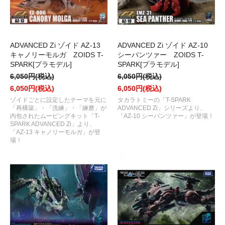
ADVANCED Zi ゾイド AZ-13
ADVANCED Zi ゾイド AZ-10
キャノリーモルガ ZOIDS T-
シーパンツァー ZOIDS T-
SPARK[プラモデル]
SPARK[プラモデル]
6,050円(税込)
6,050円(税込)
6,050円(税込)
6,050円(税込)
ゾイドごとに設定したテーマを元に
タカラトミーの「T-SPARK
「再構築」・「洗練」・「練磨」が
ADVANCED Zi」シリーズより、
内包されたムービングキット「T-
「AZ-10 シーパンツァー」が登場！
SPARK ADVANCED Zi」より、
「AZ-13 キャノリーモルガ」が登
場！