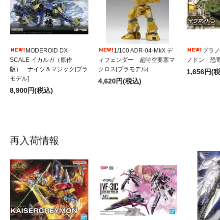
MODEROID DX-
1/100 ADR-04-MkX デ
プラノ
SCALE イカルガ（原作
ィフェンダー 超時空要塞マ
ノドン 恐竜
版） ナイツ＆マジック[プラ
クロス[プラモデル]
1,656円(
モデル]
4,620円(税込)
8,900円(税込)
再入荷情報