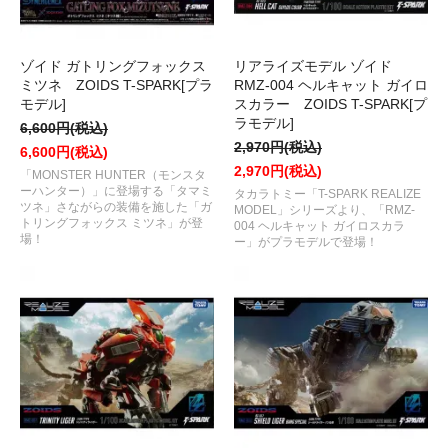
ゾイド ガトリングフォックス
リアライズモデル ゾイド
ミツネ ZOIDS T-SPARK[プラ
RMZ-004 ヘルキャット ガイロ
モデル]
スカラー ZOIDS T-SPARK[プ
ラモデル]
6,600円(税込)
2,970円(税込)
6,600円(税込)
2,970円(税込)
「MONSTER HUNTER（モンスタ
ーハンター）」に登場する「タマミ
タカラトミー「T-SPARK REALIZE
ツネ」さながらの装備を施した「ガ
MODEL」シリーズより、「RMZ-
トリングフォックス ミツネ」が登
004 ヘルキャット ガイロスカラ
場！
ー」がプラモデルで登場！