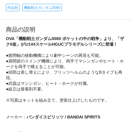
作品別
機動戦士ガンダム0080
商品の説明
OVA「機動戦士ガンダム0080 ポケットの中の戦争」より、「ザ
クII改」が1/144スケールHGUCプラモデルシリーズに登場！
●股間軸の移動機構により劇中シーンの再現も可能。
●肩関節のスイング機構により、両手でマシンガンやヒート・ホ
ークを両手で構えることが可能。
●頭部は差し替えにより、フリッツヘルムのようなBタイプも再
現。
●武器はマシンガン、ヒート・ホークが付属。
●組立は接着剤不要。
※写真はキットを組み立て、塗装仕上げしたものです。
メーカー：
バンダイスピリッツ / BANDAI SPIRITS