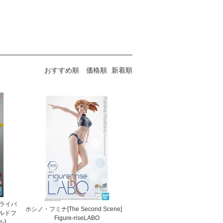
おすすめ順
価格順
新着順
トライバ
ホシノ・フミナ[The Second Scene]
ルドフ
Figure-riseLABO
ル]