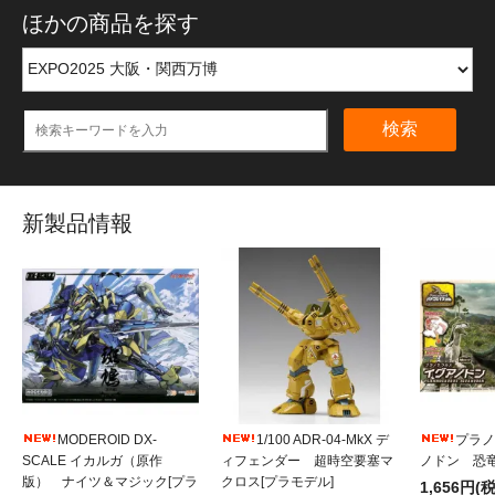
ほかの商品を探す
検索
新製品情報
MODEROID DX-
1/100 ADR-04-MkX デ
プラノ
SCALE イカルガ（原作
ィフェンダー 超時空要塞マ
ノドン 恐竜
版） ナイツ＆マジック[プラ
クロス[プラモデル]
1,656円(