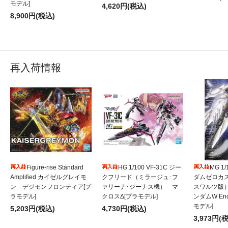
モデル]
4,620円(税込)
8,900円(税込)
再入荷情報
Figure-rise Standard
HG 1/100 VF-31C ジー
MG 1
Amplified カイゼルグレイモ
クフリード（ミラージュ･フ
ダムゼロカ
ン デジモンフロンティア[プ
ァリーナ･ジーナス機） マ
スワルツ版
ラモデル]
クロスΔ[プラモデル]
ンダムW Endl
モデル]
5,203円(税込)
4,730円(税込)
3,973円(