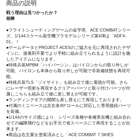
商品の説明
戦う理由は見つかったか？
相棒
●フライトシューティングゲームの金字塔、ACE COMBATシリー
ズ。1/144スケール架空機プラモデルシリーズ第4弾は「ADFX-
01」！
●ゲームデータとPROJECT ACESのご協力を元に再現されたデザ
インに、接着剤不要でより手軽に組み立てられるように設計を施
したアイテムになります。
●特殊兵装MPBM「ハイパーシン」はパイロンからの取り外しが
可能、パイロンも本体から取り外しが可能で非装備状態を再現可
能。
●特殊兵装TLS「ゾイサイト」も組み立て後に着脱が可能。さら
にレーザー照射を再現するクリアーパーツと取り付けパーツが付
属しこちらも組み立て後に差し替えが可能です。
●ランディングギアの開閉も差し替えにて再現しております。
●付属のミニベースは左右各90°ロールに対応した専用接続パーツ
を装備。
●1/144のサイズ感により、シリーズ各種や各種実在機と組み合わ
せての編隊飛行などをお手元で省スペースにて再現することが出
来ます。
●商品は右主翼を塗装済みとし「ACE COMBAT 7 SKIES