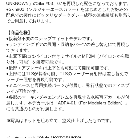
UNKNOWN」のSkin#03、07を再現した配色になっております。
●Skin#01（ソルジャーエースカラー）をはじめとしたお好みの
配色での製作にピッタリなダークグレー成型の無塗装版も別売り
でご用意しております。
【商品仕様】
●接着剤不要のスナップフィットモデルです。
●ランディングギアの展開・収納をパーツの差し替えにて再現し
ております。
●主翼下部にはパイロン付きミサイルとMPBM（パイロンから取
り外し可能）を装着可能です。
●後部エアブレーキは上下とも可動にて開閉可能です。
●上部にはTLSが装着可能、TLSのレーザー発射部は差し替えで
レーザー照射を再現可能です。
●ミニベースと専用接続パーツが付属し、飛行状態でのディスプ
レイが可能です。
●各部のマーキングやエンブレムを再現する水転写デカールが付
属します。本デカールは「ADFX-01〈For Modelers Edition〉」
にも共通のものが付属します。
※写真はキットを組み立て、塗装仕上げしたものです。