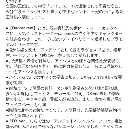
が始まる――。
亡国の王妃にして神官「アイシス」その濃艶にして高貴な姿に、
今は亡き王「ラヴセス12世」がアドヴェント。王妃の手による死
王降臨を演出します。
●【DarkAdvent】とは、浅井真紀氏の素体「マシニーカ」をベー
スに、人気イラストレーターsaitom氏の描く美少女キャラクター
を組み合わせ、これまでにないプレイバリューを追求したプラモ
デルシリーズです。
●棺から姿を変え、アンデッドとして蘇るラヴセス12世は、棺形
態からアンデッド形態に差し替え無しで変形します。
●また5種の表情が付属し、アイシスとの様々な関係性が表現可
能、時に王妃を抱き寄せ、時に腕力を貸し与え、時には浮気をし
つつもアイシスを護ります。
●アイシスはSTDのすべての要素に加え、DX ver.だけの様々な要
素が追加。
●表情は、STD付属の真顔、タンポ印刷済みの怒り顔と照れ顔、
タンポ印刷なしフェイス、デカールに加え、DX ver.専用の別表
情である、キラキラ顔、舌舐り顔も追加。また、表情を覆い隠す
フェイスベールも付属。
●胸部は通常の衣装だけでなく、チラ見せ、先端部塗装済み胸パ
ーツも追加されます。
●「DX Ver.」ならではの「アンデッドペシャルパーツ」は、複数
部品の組み合わせで様々なバリエーションが楽しめ、アイシス＆