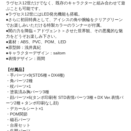
ラヴセス12世だけでなく、既存のキャラクターと組み合わせて遊
ぶことも可能です。
●ラヴセス12世にはLED発光機能も搭載。
●さらに初回特典として、アイシスの角や腕輪をクリアグリーン
でお楽しみいただける特製カラーのランナーが付属。
●闇の力を降臨＜アドヴェント＞させた世界観、その悪魔的な魅
力をどうぞお楽しみ下さい。
●素材：ABS、PVC、POM、LED
●原型師：浅井真紀
●キャラクターデザイン：saitom
●表情デザイン：雨間
【付属品】
・手パーツ×9(STD5種＋DX4種)
・角パーツ2種
・杖パーツ×1
・塗装済み胸パーツ3種
・顔パーツ×6(タンポ印刷有 STD表情パーツ3種＋DX Ver.表情パ
ーツ2種＋タンポ印刷なし顔)
・デカールシート×1
・POM関節
・磁石パーツ
・台座セット
・生脚パーツ