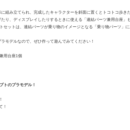
単に組み立てられ、完成したキャラクターを斜面に置くとトコトコ歩き
げたり、ディスプレイしたりするときに使える「連結パーツ兼用台座」
ートセットは、連結パーツが乗り物のイメージとなる「乗り物パーツ」
プラモデルなので、ぜひ作って遊んでみてください！
兼用台座1個
セプトのプラモデル！
！
て！