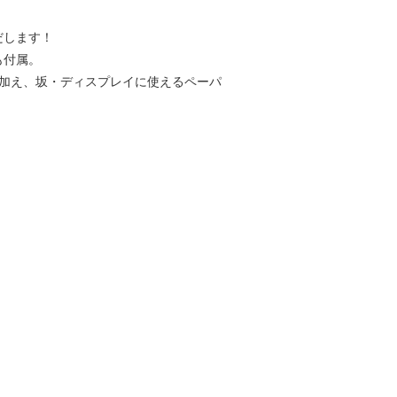
だします！
も付属。
に加え、坂・ディスプレイに使えるペーパ