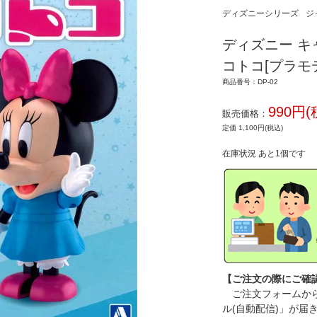
ディズニーシリーズ
ジ
ディズニー キ
コトコ[プラモ
商品番号：DP-02
990円(
販売価格：
定価 1,100円(税込)
在庫状況 あと1個です
【ご注文の際にご確
ご注文フォームから
ル(自動配信)」が届