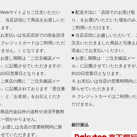
■ Webサイトよりご注文いただい
■ 配送方法に「店頭でのお受け取
て、当店店頭にて商品をお渡しいた
り」をお選びいただいた場合のみ
します。
ご利用いただけます。
■ お支払いは当店店頭での現金決済
■ 当店店頭にお越しいただいて、
（クレジットカードはご利用いただ
注文いただきました商品と引換え
けません。）となります。
現金にてお支払いください。
■ お渡し期限は「ご注文確認メー
■ お渡し期限は「ご注文確認メー
ル」に記載させていただきますが、
ル」に記載させていただきますが
約10日営業日となります。
約10日営業日となります。
■ ご来店の際に「ご注文確認メー
※ お支払いは当店の営業時間内に
ル」に記載されております「受注番
限らせていただきます。
号」と「お名前」をお伝えくださ
※ クレジットカードはご利用いた
い。
だけません。
■ 商品代金以外の送料や決済手数料
は一切かかりません。
銀行振込
※ お渡しは当店の営業時間内に限
らせていただきます。