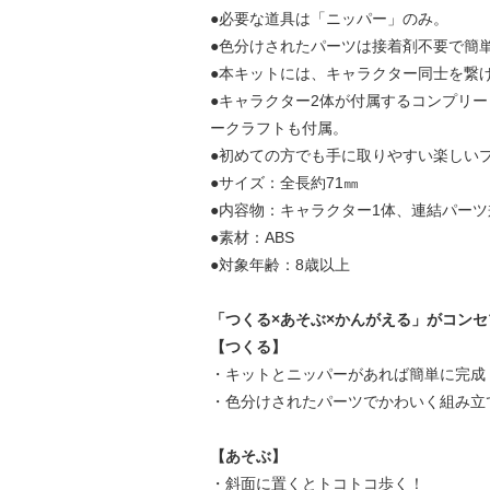
●必要な道具は「ニッパー」のみ。
●色分けされたパーツは接着剤不要で簡
●本キットには、キャラクター同士を繋
●キャラクター2体が付属するコンプリ
ークラフトも付属。
●初めての方でも手に取りやすい楽しい
●サイズ：全長約71㎜
●内容物：キャラクター1体、連結パーツ
●素材：ABS
●対象年齢：8歳以上
「つくる×あそぶ×かんがえる」がコン
【つくる】
・キットとニッパーがあれば簡単に完成
・色分けされたパーツでかわいく組み立
【あそぶ】
・斜面に置くとトコトコ歩く！