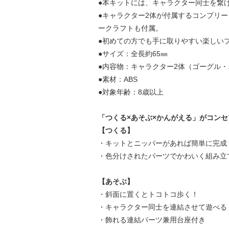
●本キットには、キャラクター同士を繋
●キャラクター2体が付属するコンプリ
ークラフトも付属。
●初めての方でも手に取りやすい楽しい
●サイズ：全長約65㎜
●内容物：キャラクター2体（ゴーグル
●素材：ABS
●対象年齢：8歳以上
「つくる×あそぶ×かんがえる」がコン
【つくる】
・キットとニッパーがあれば簡単に完成
・色分けされたパーツでかわいく組み立
【あそぶ】
・斜面に置くとトコトコ歩く！
・キャラクター同士を連結させて遊べる
・飾れる連結パーツ兼用台座付き