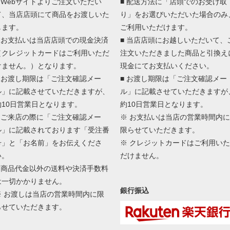
■ Webサイトよりご注文いただい
■ 配送方法に「店頭でのお受け取
て、当店店頭にて商品をお渡しいた
り」をお選びいただいた場合のみ
します。
ご利用いただけます。
■ お支払いは当店店頭での現金決済
■ 当店店頭にお越しいただいて、
（クレジットカードはご利用いただ
注文いただきました商品と引換え
けません。）となります。
現金にてお支払いください。
■ お渡し期限は「ご注文確認メー
■ お渡し期限は「ご注文確認メー
ル」に記載させていただきますが、
ル」に記載させていただきますが
約10日営業日となります。
約10日営業日となります。
■ ご来店の際に「ご注文確認メー
※ お支払いは当店の営業時間内に
ル」に記載されております「受注番
限らせていただきます。
号」と「お名前」をお伝えくださ
※ クレジットカードはご利用いた
い。
だけません。
■ 商品代金以外の送料や決済手数料
は一切かかりません。
銀行振込
※ お渡しは当店の営業時間内に限
らせていただきます。