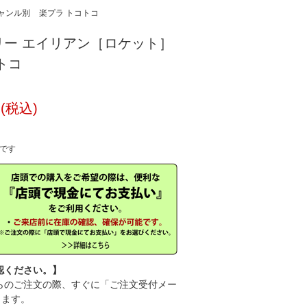
ャンル別
楽プラ トコトコ
リー エイリアン［ロケット］
トコ
円(税込)
中です
認ください。】
のご注文の際、すぐに「ご注文受付メー
きます。