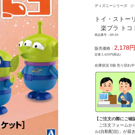
ディズニーシリーズ
ジ
トイ・ストー
楽プラ トコ
商品番号：DP-05
2,178
販売価格：
定価 2,420円(税込)
在庫状況 0個 売り切れ
【ご注文の際にご確
ご注文フォームから
ル(自動配信)」が届