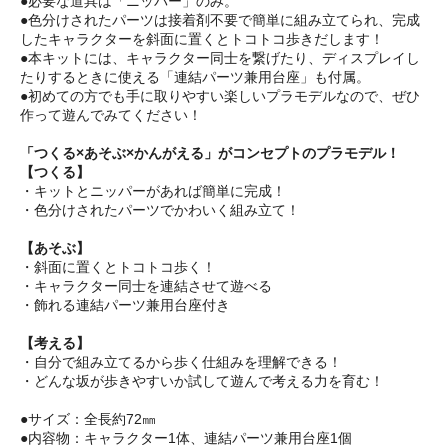
●必要な道具は「ニッパー」のみ。
●色分けされたパーツは接着剤不要で簡単に組み立てられ、完成
したキャラクターを斜面に置くとトコトコ歩きだします！
●本キットには、キャラクター同士を繋げたり、ディスプレイし
たりするときに使える「連結パーツ兼用台座」も付属。
●初めての方でも手に取りやすい楽しいプラモデルなので、ぜひ
作って遊んでみてください！
「つくる×あそぶ×かんがえる」がコンセプトのプラモデル！
【つくる】
・キットとニッパーがあれば簡単に完成！
・色分けされたパーツでかわいく組み立て！
【あそぶ】
・斜面に置くとトコトコ歩く！
・キャラクター同士を連結させて遊べる
・飾れる連結パーツ兼用台座付き
【考える】
・自分で組み立てるから歩く仕組みを理解できる！
・どんな坂が歩きやすいか試して遊んで考える力を育む！
●サイズ：全長約72㎜
●内容物：キャラクター1体、連結パーツ兼用台座1個