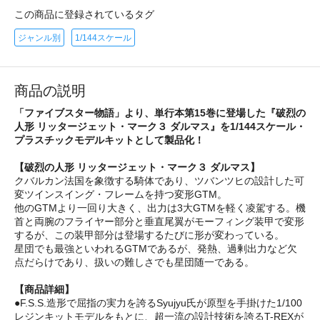
この商品に登録されているタグ
ジャンル別
1/144スケール
商品の説明
「ファイブスター物語」より、単行本第15巻に登場した『破烈の
人形 リッタージェット・マーク３ ダルマス』を1/144スケール・
プラスチックモデルキットとして製品化！
【破烈の人形 リッタージェット・マーク３ ダルマス】
クバルカン法国を象徴する騎体であり、ツバンツヒの設計した可
変ツインスイング・フレームを持つ変形GTM。
他のGTMより一回り大きく、出力は3大GTMを軽く凌駕する。機
首と両腕のフライヤー部分と垂直尾翼がモーフィング装甲で変形
するが、この装甲部分は登場するたびに形が変わっている。
星団でも最強といわれるGTMであるが、発熱、過剰出力など欠
点だらけであり、扱いの難しさでも星団随一である。
【商品詳細】
●F.S.S.造形で屈指の実力を誇るSyujyu氏が原型を手掛けた1/100
レジンキットモデルをもとに、超一流の設計技術を誇るT-REXが