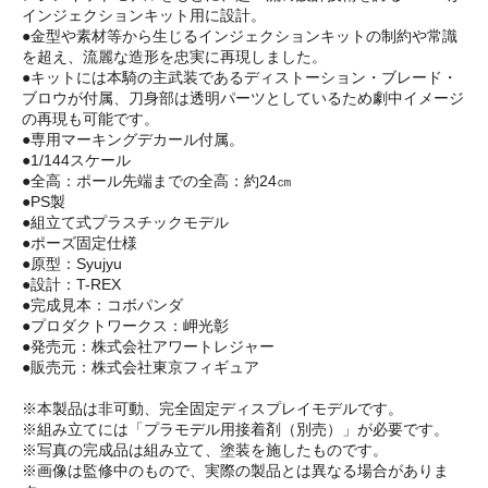
インジェクションキット用に設計。
●金型や素材等から生じるインジェクションキットの制約や常識
を超え、流麗な造形を忠実に再現しました。
●キットには本騎の主武装であるディストーション・ブレード・
ブロウが付属、刀身部は透明パーツとしているため劇中イメージ
の再現も可能です。
●専用マーキングデカール付属。
●1/144スケール
●全高：ポール先端までの全高：約24㎝
●PS製
●組立て式プラスチックモデル
●ポーズ固定仕様
●原型：Syujyu
●設計：T-REX
●完成見本：コボパンダ
●プロダクトワークス：岬光彰
●発売元：株式会社アワートレジャー
●販売元：株式会社東京フィギュア
※本製品は非可動、完全固定ディスプレイモデルです。
※組み立てには「プラモデル用接着剤（別売）」が必要です。
※写真の完成品は組み立て、塗装を施したものです。
※画像は監修中のもので、実際の製品とは異なる場合がありま