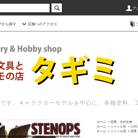
ア
プから探す
店舗へのアクセス
店です。キャラクターモデルを中心に、各種塗料、
ホーム
>
恐竜・古代生物
ホーム
>
ジャンル別
>
1/
ホーム
>
ジャンル別
>
恐竜