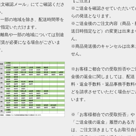
【ご注意】
注文確認メール」にてご確認くださ
※ご送金を確認させていただいて
い。
らの発送となります。
■ 一部の地域を除き、配送時間帯を
※ご送金後のご注文内容（商品・
ご指定いただけます。
送日時指定など）の変更は出来ま
■ 離島や一部の地域については別途
ん。
運賃が必要になる場合がございま
※商品発送後のキャンセルは出来
す。
せん。
※お客様ご都合での受取拒否やご
金後の返金に関しましては、配送
料・返金手数料・返品事務手数料
どを請求させていただく場合がご
います。
※「お客様都合での受取拒否」や
「ご送金後の返金」履歴のある方
は、ご注文頂きましてもお取引自