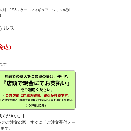
ル別
1/35スケールフィギュア
ジャンル別
物
サウルス
税込)
中です
認ください。】
のご注文の際、すぐに「ご注文受付メー
きます。