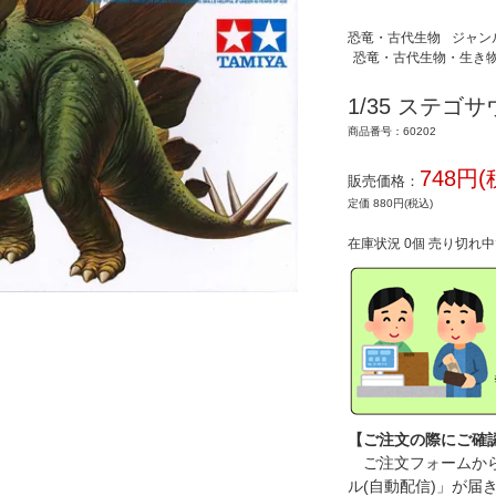
恐竜・古代生物
ジャン
恐竜・古代生物・生き
1/35 ステゴ
商品番号：60202
748円(
販売価格：
定価 880円(税込)
在庫状況 0個 売り切れ
【ご注文の際にご確
ご注文フォームから
ル(自動配信)」が届