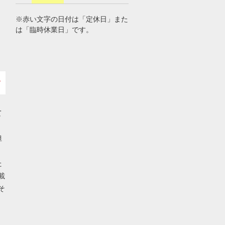
※赤い文字の日付は「定休日」また
は「臨時休業日」です。
て
担
た
載
そ