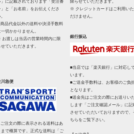
ル」に記載されております「受注番
限らせていただきます。
号」と「お名前」をお伝えくださ
※ クレジットカードはご利用いた
い。
だけません。
■ 商品代金以外の送料や決済手数料
は一切かかりません。
銀行振込
※ お渡しは当店の営業時間内に限
らせていただきます。
■当店では「楽天銀行」に対応し
います。
佐川急便
■ご送金手数料は、お客様のご負
となります。
■送金先はご注文の際にお送りい
します「ご注文確認メール」に記
させていただいておりますので、
ちらをご覧下さい。
■ ご注文の際に表示される送料はあ
くまで概算です。正式な送料は「ご