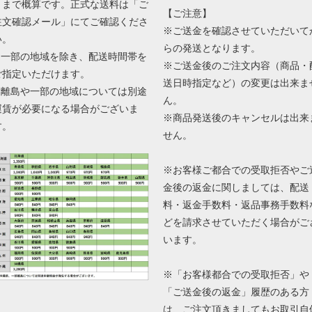
くまで概算です。正式な送料は「ご
【ご注意】
注文確認メール」にてご確認くださ
※ご送金を確認させていただいて
い。
らの発送となります。
■ 一部の地域を除き、配送時間帯を
※ご送金後のご注文内容（商品・
ご指定いただけます。
送日時指定など）の変更は出来ま
■ 離島や一部の地域については別途
ん。
運賃が必要になる場合がございま
※商品発送後のキャンセルは出来
す。
せん。
※お客様ご都合での受取拒否やご
金後の返金に関しましては、配送
料・返金手数料・返品事務手数料
どを請求させていただく場合がご
います。
※「お客様都合での受取拒否」や
「ご送金後の返金」履歴のある方
は、ご注文頂きましてもお取引自