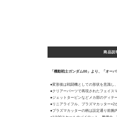
商品説
「機動戦士ガンダム00」より、「オーバ
●変形後は戦闘機としての形状を意識し
●クリアーパーツで再現されたフェイス
●ジェットタービンなどメカ部のディテ
●リニアライフル、プラズマカッター×2
●プラズマカッターの柄は設定通り前腕