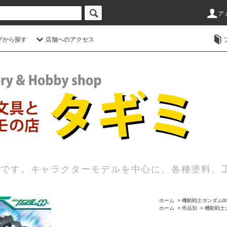
ア
プから探す
店舗へのアクセス
店です。キャラクターモデルを中心に、各種塗料、
ホーム
>
機動戦士ガンダム0
ホーム
>
作品別
>
機動戦士