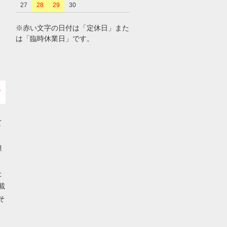
27
28
29
30
※赤い文字の日付は「定休日」また
は「臨時休業日」です。
て
担
た
載
そ