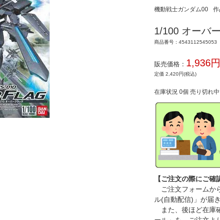
機動戦士ガンダム00
作
1/100 オー
商品番号：4543112545053
1,936
販売価格：
定価 2,420円(税込)
在庫状況 0個 売り切れ
【ご注文の際にご確
ご注文フォームから
ル(自動配信)」が届
また、後ほど在庫確