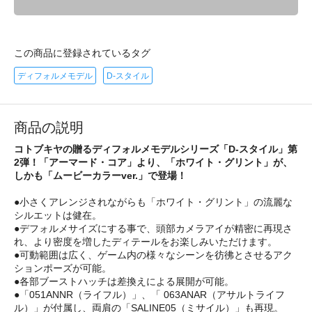
この商品に登録されているタグ
ディフォルメモデル
D-スタイル
商品の説明
コトブキヤの贈るディフォルメモデルシリーズ「D-スタイル」第
2弾！「アーマード・コア」より、「ホワイト・グリント」が、
しかも「ムービーカラーver.」で登場！
●小さくアレンジされながらも「ホワイト・グリント」の流麗な
シルエットは健在。
●デフォルメサイズにする事で、頭部カメラアイが精密に再現さ
れ、より密度を増したディテールをお楽しみいただけます。
●可動範囲は広く、ゲーム内の様々なシーンを彷彿とさせるアク
ションポーズが可能。
●各部ブーストハッチは差換えによる展開が可能。
●「051ANNR（ライフル）」、「 063ANAR（アサルトライフ
ル）」が付属し、両肩の「SALINE05（ミサイル）」も再現。