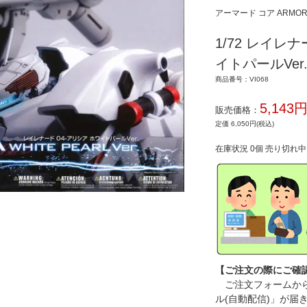
アーマード コア ARMOR
1/72 レイレナ
イトパールVer
商品番号：VI068
5,143
販売価格：
定価 6,050円(税込)
在庫状況 0個 売り切れ
【ご注文の際にご確
ご注文フォームから
ル(自動配信)」が届