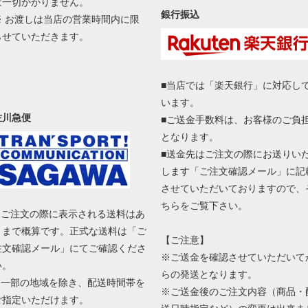
は一切かかりません。
銀行振込
※ お渡しは当店の営業時間内に限
らせていただきます。
■当店では「楽天銀行」に対応し
います。
佐川急便
■ご送金手数料は、お客様のご負
となります。
■送金先はご注文の際にお送りい
します「ご注文確認メール」に記
させていただいておりますので、
ちらをご覧下さい。
■ ご注文の際に表示される送料はあ
くまで概算です。正式な送料は「ご
【ご注意】
注文確認メール」にてご確認くださ
※ご送金を確認させていただいて
い。
らの発送となります。
■ 一部の地域を除き、配送時間帯を
※ご送金後のご注文内容（商品・
ご指定いただけます。