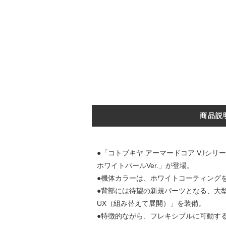
商品説
●「コトブキヤ アーマードコア V.Iシ
ホワイトパールVer.」が登場。
●機体カラーは、ホワイトコーティング
●背部には待望の新規パーツとなる、大型か
UX（組み替えて展開）」を装備。
●特徴的ながら、フレキシブルに可動す