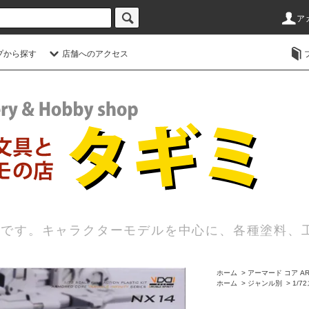
ア
プから探す
店舗へのアクセス
店です。キャラクターモデルを中心に、各種塗料、
ホーム
>
アーマード コア AR
ホーム
>
ジャンル別
>
1/7