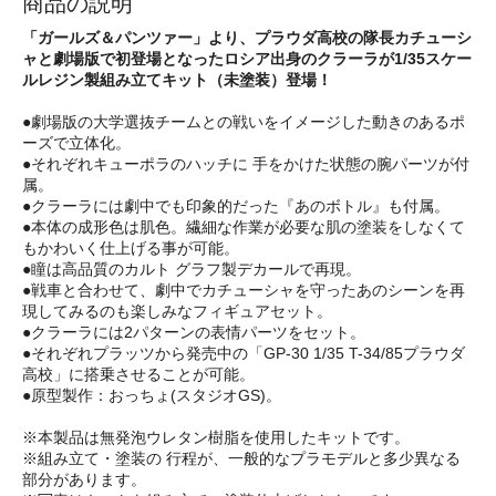
商品の説明
「ガールズ＆パンツァー」より、プラウダ高校の隊長カチューシ
ャと劇場版で初登場となったロシア出身のクラーラが1/35スケー
ルレジン製組み立てキット（未塗装）登場！
●劇場版の大学選抜チームとの戦いをイメージした動きのあるポ
ーズで立体化。
●それぞれキューポラのハッチに 手をかけた状態の腕パーツが付
属。
●クラーラには劇中でも印象的だった『あのボトル』も付属。
●本体の成形色は肌色。繊細な作業が必要な肌の塗装をしなくて
もかわいく仕上げる事が可能。
●瞳は高品質のカルト グラフ製デカールで再現。
●戦車と合わせて、劇中でカチューシャを守ったあのシーンを再
現してみるのも楽しみなフィギュアセット。
●クラーラには2パターンの表情パーツをセット。
●それぞれプラッツから発売中の「GP-30 1/35 T-34/85プラウダ
高校」に搭乗させることが可能。
●原型製作：おっちょ(スタジオGS)。
※本製品は無発泡ウレタン樹脂を使用したキットです。
※組み立て・塗装の 行程が、一般的なプラモデルと多少異なる
部分があります。