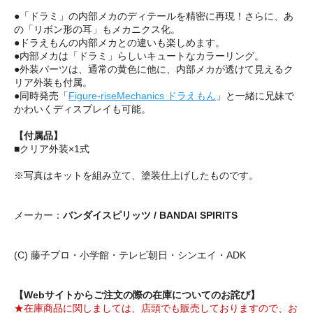
●「ドラミ」の内部メカのディテールを精密に再現！さらに、あ
の「リボン形の耳」もメカニクス化。
●ドラえもんの内部メカとの違いも楽しめます。
●内部メカは「ドラミ」らしいキュートなカラーリング。
●外装パーツは、通常の黄色に他に、内部メカが透けて見えるク
リア外装も付属。
●同時発売「
Figure-riseMechanics ドラえもん
」と一緒に兄妹で
かわいくディスプレイも可能。
【付属品】
■クリア外装×1式
※写真はキットを組み立て、塗装仕上げしたものです。
メーカー：
バンダイスピリッツ / BANDAI SPIRITS
(C) 藤子プロ・小学館・テレビ朝日・シンエイ・ADK
【Webサイトからご注文の際の在庫についてのお詫び】
★在庫商品に関しましては、店頭でも販売しておりますので、お