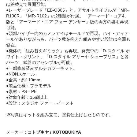
は差替えで展開可能。
●レーザーブレード「EB-O305」と、アサルトライフルが「MR-
R100R」「MR-R102」の2種類が付属。「アーマード・コア4」
版と「アーマード・コア フォー アンサー」版の両方の姿を再現
可能。
●頭部バイザー内のカメラアイはモールドで再現。ハイ・ディテ
ールでありながらも、パーツ数を抑えた組みやすい設計は今回も
健在。
●機体の「組み替えギミック」も再現。発売中の「D-スタイル ホ
ワイト・グリント」「D-スタイル アリーヤ シュープリス」と各
パーツ、武器のアセンブルが可能。
●一部塗装済みマルチカラーキット。
●NONスケール
●全高：約110mm
●製品仕様：プラモデル
●素材：PS・PE
●対象年齢：15歳以上
●設計：スタジオ ファー・イースト
※写真はキットを組み立て、塗装仕上げしたものです。
メーカー：
コトブキヤ / KOTOBUKIYA