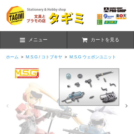
メニュー
カートを見る
ホーム
>
M.S.G / コトブキヤ
>
M.S.G ウェポンユニット