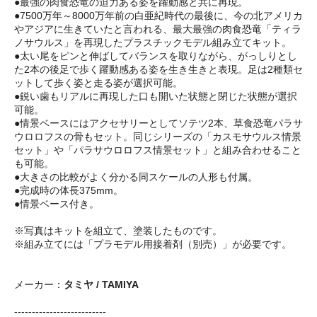
●最強の肉食恐竜の迫力ある姿を躍動感と共に再現。
●7500万年～8000万年前の白亜紀時代の最後に、今の北アメリカ
やアジアに生きていたと言われる、最大最強の肉食恐竜「ティラ
ノサウルス」を再現したプラスチックモデル組み立てキット。
●太い尾をピンと伸ばしてバランスを取りながら、がっしりとし
た2本の後足で歩く躍動感ある姿を生き生きと表現。足は2種類セ
ットして歩く姿と走る姿が選択可能。
●鋭い歯もリアルに再現した口も開いた状態と閉じた状態が選択
可能。
●情景ベースにはアクセサリーとしてソテツ2本、草食恐竜パラサ
ウロロフスの骨もセット。同じシリーズの「カスモサウルス情景
セット」や「パラサウロロフス情景セット」と組み合わせること
も可能。
●大きさの比較がよく分かる同スケールの人形も付属。
●完成時の体長375mm。
●情景ベース付き。
※写真はキットを組立て、塗装したものです。
※組み立てには「プラモデル用接着剤（別売）」が必要です。
メーカー：
タミヤ / TAMIYA
--------------------------