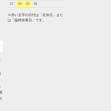
27
28
29
30
※赤い文字の日付は「定休日」また
は「臨時休業日」です。
て
担
た
載
そ