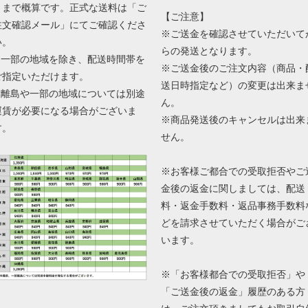
くまで概算です。正式な送料は「ご
【ご注意】
注文確認メール」にてご確認くださ
※ご送金を確認させていただいて
い。
らの発送となります。
■ 一部の地域を除き、配送時間帯を
※ご送金後のご注文内容（商品・
ご指定いただけます。
送日時指定など）の変更は出来ま
■ 離島や一部の地域については別途
ん。
運賃が必要になる場合がございま
※商品発送後のキャンセルは出来
す。
せん。
※お客様ご都合での受取拒否やご
金後の返金に関しましては、配送
料・返金手数料・返品事務手数料
どを請求させていただく場合がご
います。
※「お客様都合での受取拒否」や
「ご送金後の返金」履歴のある方