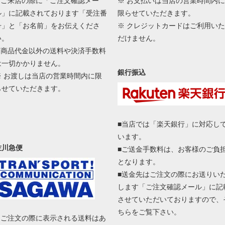
■ ご来店の際に「ご注文確認メー
※ お支払いは当店の営業時間内に
ル」に記載されております「受注番
限らせていただきます。
号」と「お名前」をお伝えくださ
※ クレジットカードはご利用いた
い。
だけません。
■ 商品代金以外の送料や決済手数料
は一切かかりません。
銀行振込
※ お渡しは当店の営業時間内に限
らせていただきます。
■当店では「楽天銀行」に対応し
います。
佐川急便
■ご送金手数料は、お客様のご負
となります。
■送金先はご注文の際にお送りい
します「ご注文確認メール」に記
させていただいておりますので、
ちらをご覧下さい。
■ ご注文の際に表示される送料はあ