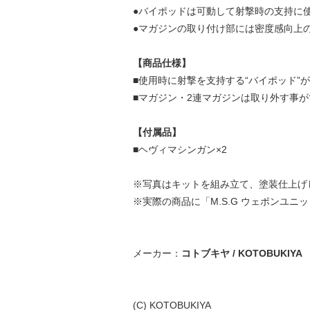
●バイポッドは可動して射撃時の支持に
●マガジンの取り付け部には密度感向上
【商品仕様】
■使用時に射撃を支持する“バイポッド”
■マガジン・2連マガジンは取り外す事
【付属品】
■ヘヴィマシンガン×2
※写真はキットを組み立て、塗装仕上げ
※実際の商品に「M.S.G ウェポンユニ
メーカー：
コトブキヤ / KOTOBUKIYA
(C) KOTOBUKIYA