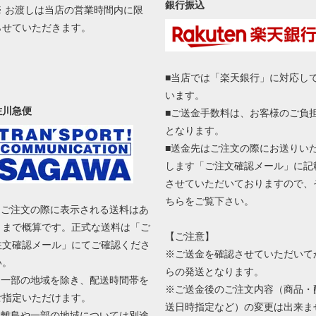
銀行振込
※ お渡しは当店の営業時間内に限
らせていただきます。
■当店では「楽天銀行」に対応し
います。
佐川急便
■ご送金手数料は、お客様のご負
となります。
■送金先はご注文の際にお送りい
します「ご注文確認メール」に記
させていただいておりますので、
ちらをご覧下さい。
■ ご注文の際に表示される送料はあ
くまで概算です。正式な送料は「ご
【ご注意】
注文確認メール」にてご確認くださ
※ご送金を確認させていただいて
い。
らの発送となります。
■ 一部の地域を除き、配送時間帯を
※ご送金後のご注文内容（商品・
ご指定いただけます。
送日時指定など）の変更は出来ま
■ 離島や一部の地域については別途