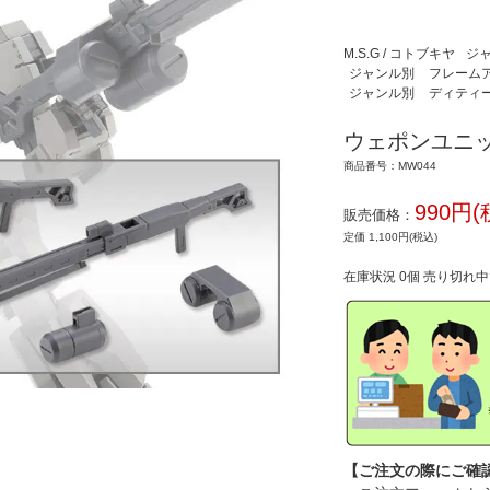
M.S.G / コトブキヤ
ジ
ジャンル別
フレームアー
ジャンル別
ディティ
ウェポンユニッ
商品番号：MW044
990円(
販売価格：
定価 1,100円(税込)
在庫状況 0個 売り切れ
【ご注文の際にご確