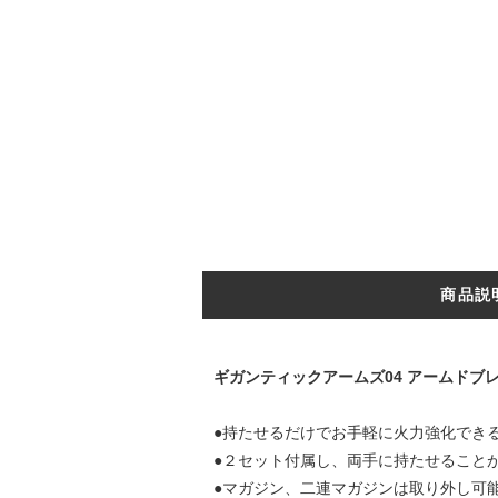
商品説
ギガンティックアームズ04 アームド
●持たせるだけでお手軽に火力強化でき
●２セット付属し、両手に持たせること
●マガジン、二連マガジンは取り外し可