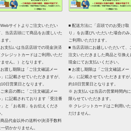
■ Webサイトよりご注文いただい
■ 配送方法に「店頭でのお受け取
て、当店店頭にて商品をお渡しいた
り」をお選びいただいた場合のみ
します。
ご利用いただけます。
■ お支払いは当店店頭での現金決済
■ 当店店頭にお越しいただいて、
（クレジットカードはご利用いただ
注文いただきました商品と引換え
けません。）となります。
現金にてお支払いください。
■ お渡し期限は「ご注文確認メー
■ お渡し期限は「ご注文確認メー
ル」に記載させていただきますが、
ル」に記載させていただきますが
約10日営業日となります。
約10日営業日となります。
■ ご来店の際に「ご注文確認メー
※ お支払いは当店の営業時間内に
ル」に記載されております「受注番
限らせていただきます。
号」と「お名前」をお伝えくださ
※ クレジットカードはご利用いた
い。
だけません。
■ 商品代金以外の送料や決済手数料
は一切かかりません。