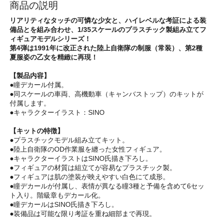
商品の説明
リアリティなタッチの可憐な少女と、ハイレベルな考証による装
備品とを組み合わせ、1/35スケールのプラスチック製組み立てフ
ィギュアモデルシリーズ！
第4弾は1991年に改正された陸上自衛隊の制服（常装）、第2種
夏服姿の乙女を精緻に再現！
【製品内容】
●瞳デカール付属。
●同スケールの車両、高機動車（キャンバストップ）のキットが
付属します。
●キャラクターイラスト：SINO
【キットの特徴】
●プラスチックモデル組み立てキット。
●陸上自衛隊のOD作業服を纏った女性フィギュア。
●キャラクターイラストはSINO氏描き下ろし。
●フィギュアの材質は組立てが容易なプラスチック製。
●フィギュアは肌の塗装が映えやすい白色にて成形。
●瞳デカールが付属し、表情が異なる瞳3種と予備を含めて6セッ
ト入り。階級章もデカール化。
●瞳デカールはSINO氏描き下ろし。
●装備品は可能な限り考証を重ね細部まで再現。