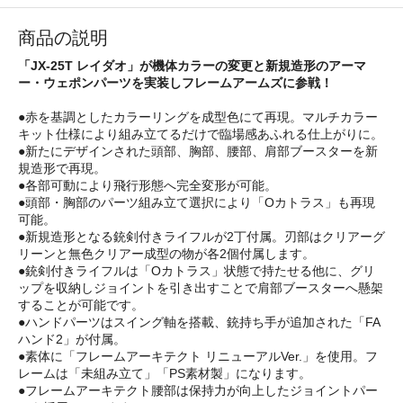
商品の説明
「JX-25T レイダオ」が機体カラーの変更と新規造形のアーマ
ー・ウェポンパーツを実装しフレームアームズに参戦！
●赤を基調としたカラーリングを成型色にて再現。マルチカラー
キット仕様により組み立てるだけで臨場感あふれる仕上がりに。
●新たにデザインされた頭部、胸部、腰部、肩部ブースターを新
規造形で再現。
●各部可動により飛行形態へ完全変形が可能。
●頭部・胸部のパーツ組み立て選択により「Oカトラス」も再現
可能。
●新規造形となる銃剣付きライフルが2丁付属。刃部はクリアーグ
リーンと無色クリアー成型の物が各2個付属します。
●銃剣付きライフルは「Oカトラス」状態で持たせる他に、グリ
ップを収納しジョイントを引き出すことで肩部ブースターへ懸架
することが可能です。
●ハンドパーツはスイング軸を搭載、銃持ち手が追加された「FA
ハンド2」が付属。
●素体に「フレームアーキテクト リニューアルVer.」を使用。フ
レームは「未組み立て」「PS素材製」になります。
●フレームアーキテクト腰部は保持力が向上したジョイントパー