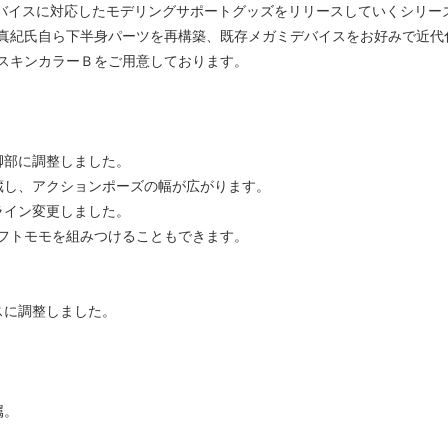
デバイスに対応したモデリングサポートグッズをリリースしていくシリー
紀氏自ら下半身パーツを再構築、既存メガミデバイスをお好みで近代
スキンカラーＢをご用意しております。
脚部に調整しました。
蔵し、アクションポーズの幅が広がります。
ライン変更しました。
フトモモを組みつけることもできます。
スに調整しました。
属。
。