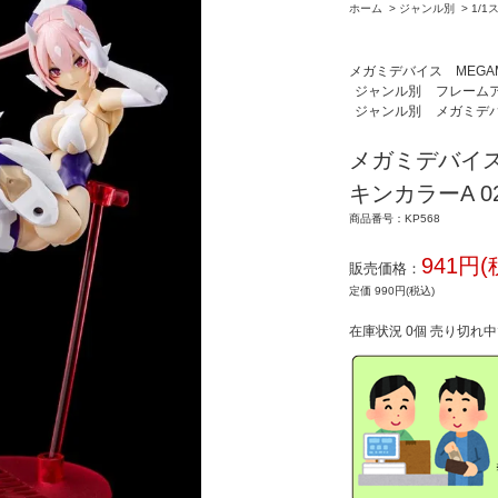
ホーム
>
ジャンル別
>
1/1
メガミデバイス MEGAMI
ジャンル別
フレームアー
ジャンル別
メガミデバイ
メガミデバイスM
キンカラーA 0
商品番号：KP568
941円(
販売価格：
定価 990円(税込)
在庫状況 0個 売り切れ