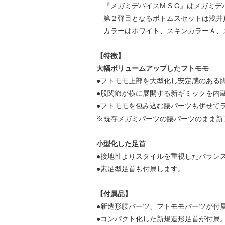
『メガミデバイスM.S.G』はメガミ
第２弾目となるボトムスセットは浅井真
カラーはホワイト、スキンカラーＡ、
【特徴】
大幅ボリュームアップしたフトモモ
●フトモモ上部を大型化し安定感のある
●股関節が横に展開する新ギミックを内
●フトモモを包み込む腰パーツも併せて
※既存メガミパーツの腰パーツのまま新
小型化した足首
●接地性よりスタイルを重視したバラン
●素足型足首も付属します。
【付属品】
●新造形腰パーツ、フトモモパーツが付
●コンパクト化した新規造形足首が付属