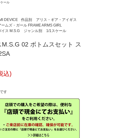
スケール
 DEVICE
作品別
アリス・ギア・アイギス
ムズ・ガール FRAME ARMS GIRL
ス M.S.G
ジャンル別
1/1スケール
.S.G 02 ボトムスセット ス
2SA
税込)
中です