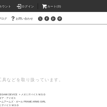
カウント
ログイン
カート(0)
ブログ
お問い合わせ
工具などを取り扱っています。
AMI DEVICE
>
メガミデバイス M.S.G
ギア・アイギス
ムアームズ・ガール FRAME ARMS GIRL
デバイス M.S.G