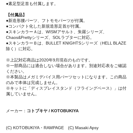
●素足型足首も付属します。
【付属品】
●新造形腰パーツ、フトモモパーツが付属。
●コンパクト化した新規造形足首が付属。
●スキンカラーＡは、WISMアサルト、朱羅シリーズ、
Chaos&Prettyシリーズ、SOLラプターに対応。
●スキンカラーＢは、BULLET KNIGHTSシリーズ（HELL BLAZE
除く）に対応。
※上記対応商品は2020年9月現在のものです。
※一部商品には適合しない場合があります。別途対応表をご確認
ください。
※本製品はメガミデバイス用パーツセットになります。この商品
のみで本体は完成しません。
※キットに「ディスプレイスタンド（フライングベース）」は付
属していません。
メーカー：
コトブキヤ / KOTOBUKIYA
(C) KOTOBUKIYA・RAMPAGE (C) Masaki Apsy