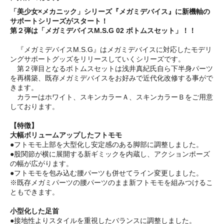
「美少女×メカニック」シリーズ『メガミデバイス』に新機軸の
サポートシリーズがスタート！
第２弾は「メガミデバイスM.S.G 02 ボトムスセット」！！
『メガミデバイスM.S.G』はメガミデバイスに対応したモデリ
ングサポートグッズをリリースしていくシリーズです。
第２弾目となるボトムスセットは浅井真紀氏自ら下半身パーツ
を再構築、既存メガミデバイスをお好みで近代化改修する事がで
きます。
カラーはホワイト、スキンカラーＡ、スキンカラーＢをご用意
しております。
【特徴】
大幅ボリュームアップしたフトモモ
●フトモモ上部を大型化し安定感のある脚部に調整しました。
●股関節が横に展開する新ギミックを内蔵し、アクションポーズ
の幅が広がります。
●フトモモを包み込む腰パーツも併せてライン変更しました。
※既存メガミパーツの腰パーツのまま新フトモモを組みつけるこ
ともできます。
小型化した足首
●接地性よりスタイルを重視したバランスに調整しました。