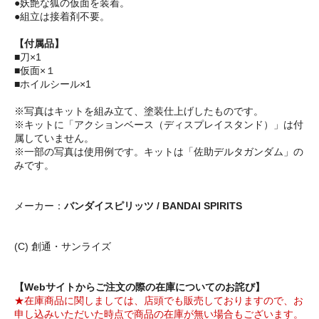
●妖艶な狐の仮面を装着。
●組立は接着剤不要。
【付属品】
■刀×1
■仮面×１
■ホイルシール×1
※写真はキットを組み立て、塗装仕上げしたものです。
※キットに「アクションベース（ディスプレイスタンド）」は付
属していません。
※一部の写真は使用例です。キットは「佐助デルタガンダム」の
みです。
メーカー：
バンダイスピリッツ / BANDAI SPIRITS
(C) 創通・サンライズ
【Webサイトからご注文の際の在庫についてのお詫び】
★在庫商品に関しましては、店頭でも販売しておりますので、お
申し込みいただいた時点で商品の在庫が無い場合もございます。