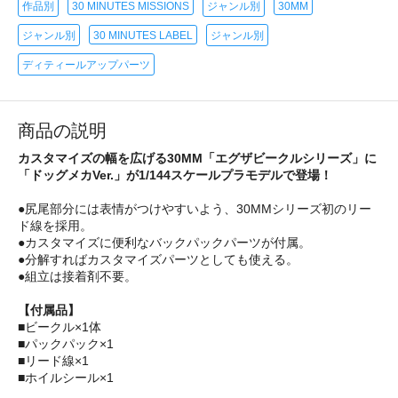
作品別
30 MINUTES MISSIONS
ジャンル別
30MM
ジャンル別
30 MINUTES LABEL
ジャンル別
ディティールアップパーツ
商品の説明
カスタマイズの幅を広げる30MM「エグザビークルシリーズ」に
「ドッグメカVer.」が1/144スケールプラモデルで登場！
●尻尾部分には表情がつけやすいよう、30MMシリーズ初のリー
ド線を採用。
●カスタマイズに便利なバックパックパーツが付属。
●分解すればカスタマイズパーツとしても使える。
●組立は接着剤不要。
【付属品】
■ビークル×1体
■パックパック×1
■リード線×1
■ホイルシール×1