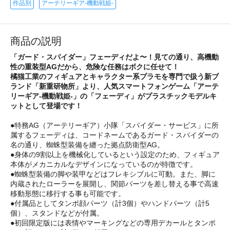
作品別
アーテリーギア-機動戦姫-
商品の説明
「ガード・スパイダー」フェーディだよ〜！見ての通り、高機動
性の重装型AGだから、危険な任務はボクに任せて！
橘猫工業のフィギュアとキャラクター系プラモを専門で扱う新ブ
ランド「新重研物所」より、人気スマートフォンゲーム「アーテ
リーギア-機動戦姫-」の「フェーディ」がプラスチックモデルキ
ットとして登場です！
●特務AG（アーテリーギア）小隊「スパイダー・サービス」に所
属するフェーディは、コードネームであるガード・スパイダーの
名の通り、蜘蛛型装備を纏った拠点防衛型AG。
●身体の9割以上を機械化しているという設定のため、フィギュア
本体がメカニカルなデザインになっているのが特徴です。
●蜘蛛型装備の脚や装甲などはフレキシブルに可動。また、脚に
内蔵されたローラーを展開し、関節パーツを差し替える事で高速
移動形態に移行する事も可能です。
●付属品としてタンポ顔パーツ（計3個）やハンドパーツ（計5
個）、スタンドなどが付属。
●初回限定版には表情やマーキングなどの専用デカールとタンポ