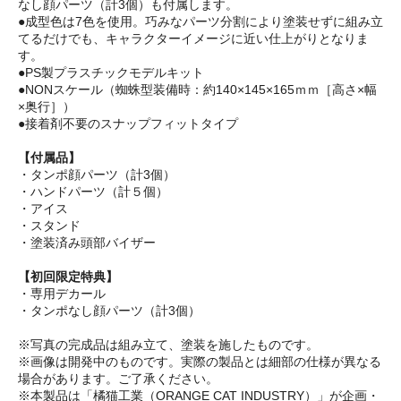
なし顔パーツ（計3個）も付属します。
●成型色は7色を使用。巧みなパーツ分割により塗装せずに組み立
てるだけでも、キャラクターイメージに近い仕上がりとなりま
す。
●PS製プラスチックモデルキット
●NONスケール（蜘蛛型装備時：約140×145×165ｍｍ［高さ×幅
×奥行］）
●接着剤不要のスナップフィットタイプ
【付属品】
・タンポ顔パーツ（計3個）
・ハンドパーツ（計５個）
・アイス
・スタンド
・塗装済み頭部バイザー
【初回限定特典】
・専用デカール
・タンポなし顔パーツ（計3個）
※写真の完成品は組み立て、塗装を施したものです。
※画像は開発中のものです。実際の製品とは細部の仕様が異なる
場合があります。ご了承ください。
※本製品は「橘猫工業（ORANGE CAT INDUSTRY）」が企画・