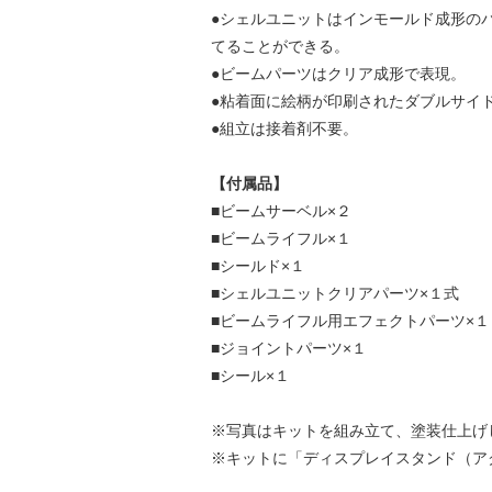
●シェルユニットはインモールド成形の
てることができる。
●ビームパーツはクリア成形で表現。
●粘着面に絵柄が印刷されたダブルサイ
●組立は接着剤不要。
【付属品】
■ビームサーベル×２
■ビームライフル×１
■シールド×１
■シェルユニットクリアパーツ×１式
■ビームライフル用エフェクトパーツ×１
■ジョイントパーツ×１
■シール×１
※写真はキットを組み立て、塗装仕上げ
※キットに「ディスプレイスタンド（ア