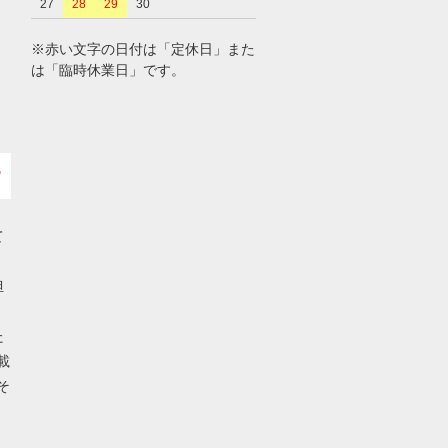
27
28
29
30
※赤い文字の日付は「定休日」また
は「臨時休業日」です。
て
担
た
載
そ