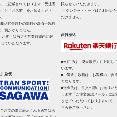
ル」に記載されております「受注番
限らせていただきます。
号」と「お名前」をお伝えくださ
※ クレジットカードはご利用いた
い。
だけません。
■ 商品代金以外の送料や決済手数料
は一切かかりません。
銀行振込
※ お渡しは当店の営業時間内に限
らせていただきます。
■当店では「楽天銀行」に対応し
います。
佐川急便
■ご送金手数料は、お客様のご負
となります。
■送金先はご注文の際にお送りい
します「ご注文確認メール」に記
させていただいておりますので、
ちらをご覧下さい。
■ ご注文の際に表示される送料はあ
くまで概算です。正式な送料は「ご