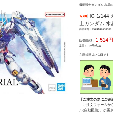
機動戦士ガンダム 水星
HG 1/1
士ガンダム 水
商品番号：4573102630308
1,514
販売価格：
定価 1,760円(税込)
在庫状況 あと1個です
【ご注文の際にご確
ご注文フォームから
ル(自動配信)」が届