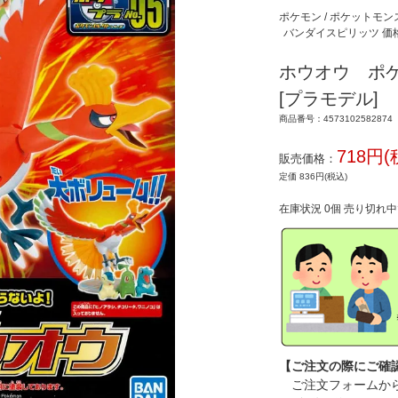
ポケモン / ポケットモ
バンダイスピリッツ 価格
ホウオウ ポケ
[プラモデル]
商品番号：4573102582874
718円(
販売価格：
定価 836円(税込)
在庫状況 0個 売り切れ
【ご注文の際にご確
ご注文フォームから