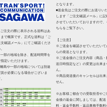
となります。
■送金先はご注文の際にお送りい
します「ご注文確認メール」に記
させていただいておりますので、
ちらをご覧下さい。
■ ご注文の際に表示される送料はあ
くまで概算です。正式な送料は「ご
【ご注意】
注文確認メール」にてご確認くださ
※ご送金を確認させていただいて
い。
らの発送となります。
■ 一部の地域を除き、配送時間帯を
※ご送金後のご注文内容（商品・
ご指定いただけます。
送日時指定など）の変更は出来ま
■ 離島や一部の地域については別途
ん。
運賃が必要になる場合がございま
※商品発送後のキャンセルは出来
す。
せん。
※お客様ご都合での受取拒否やご
金後の返金に関しましては、配送
料・返金手数料・返品事務手数料