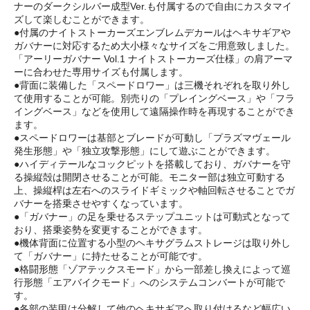
ナーのダークシルバー成型Ver.も付属するので自由にカスタマイ
ズして楽しむことができます。
●付属のナイトストーカーズエンブレムデカールはヘキサギアや
ガバナーに対応するため大小様々なサイズをご用意致しました。
「アーリーガバナー Vol.1 ナイトストーカーズ仕様」の肩アーマ
ーに合わせた専用サイズも付属します。
●背面に装備した「スペードロワー」は三機それぞれを取り外し
て使用することが可能。別売りの「プレイングベース」や「フラ
イングベース」などを使用して遠隔操作時を再現することができ
ます。
●スペードロワーは基部とブレードが可動し「プラズマヴェール
発生形態」や「独立攻撃形態」にして遊ぶことができます。
●ハイディテールなコックピットを搭載しており、ガバナーを守
る操縦殻は開閉させることが可能。モニター部は独立可動する
上、操縦桿は左右へのスライドギミックや軸回転させることでガ
バナーを搭乗させやすくなっています。
●「ガバナー」の足を乗せるステップユニットは可動式となって
おり、搭乗姿勢を変更することができます。
●機体背面に位置する小型のヘキサグラムストレージは取り外し
て「ガバナー」に持たせることが可能です。
●格闘形態「ゾアテックスモード」から一部差し換えによって巡
行形態「エアバイクモード」へのシステムコンバートが可能で
す。
●各部の装甲は分解して他のヘキサギアへ取り付けるなど幅広い