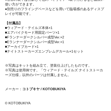
使い方ができます。
●別売りのフライングベースなどを用いて臨場感のあるディスプ
レイが可能です。
【付属品】
■ウィアード・テイルズ本体×1
■エアバイクモード用固定パーツ×1
■Fランナーダークシルバー成型Ver.×2
■Eランナーダークシルバー成型Ver.×1
■アーカイブカード×1
■ナイトストーカーズエンブレムデカール×1セット
※写真はキットを組み立て、塗装仕上げしたものです。
※写真は使用例です。「ウィアード・テイルズ ナイトストーカ
ーズ仕様」以外のパーツは付属しません。
メーカー：
コトブキヤ / KOTOBUKIYA
© KOTOBUKIYA