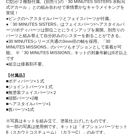
C型)が２種類付属。(別売り)の「30 MINUTES SISTERS 水転写
式デカール 」との組み合わせで表情豊かなキャラメイキングを
実現！
●ピンクのヘアスタイルパーツとフェイスパーツが付属。
●「30 MINUTES SISTERS」はフェイスパーツ/ヘアスタイルパ
ーツ/ボディパーツは部位ごとにラインアップを展開。別売りの
パーツと組み替えて自分好みのシスターを創ることができる。
●30 MINUTESシリーズ共通の3mm径の軸を採用。「30
MINUTES MISSIONS」のパーツもオプションとして装着が可
能。 ※「30 MINUTES MISSIONS」キットの対象年齢は8才以上
です
●組立は接着剤不要。
【付属品】
■ボディパーツ×１式
■ジョイントパーツ×１式
■無塗装フェイスパーツ×２
■頭部パーツ×2種
■ヘアスタイルパーツ×1
■首パーツ×1式
※写真はキットを組み立て、塗装仕上げしたものです。
※一部の写真は使用例です。キットは「オプションパーツセット
8（スカウトコスチューム）［カラーC］」のみです。