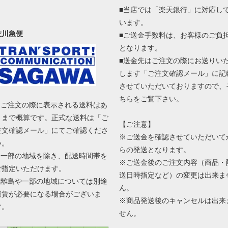
■当店では「楽天銀行」に対応し
います。
佐川急便
■ご送金手数料は、お客様のご負
となります。
■送金先はご注文の際にお送りい
します「ご注文確認メール」に記
させていただいておりますので、
ちらをご覧下さい。
■ ご注文の際に表示される送料はあ
くまで概算です。正式な送料は「ご
【ご注意】
注文確認メール」にてご確認くださ
※ご送金を確認させていただいて
い。
らの発送となります。
■ 一部の地域を除き、配送時間帯を
※ご送金後のご注文内容（商品・
ご指定いただけます。
送日時指定など）の変更は出来ま
■ 離島や一部の地域については別途
ん。
運賃が必要になる場合がございま
※商品発送後のキャンセルは出来
す。
せん。