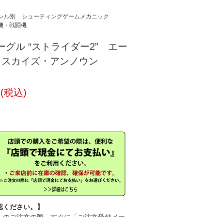
ンル別
シューティングゲームメカニック
空機・戦闘機
C イーグル “ストライダー2” エー
 スカイズ・アンノウン
円(税込)
認ください。】