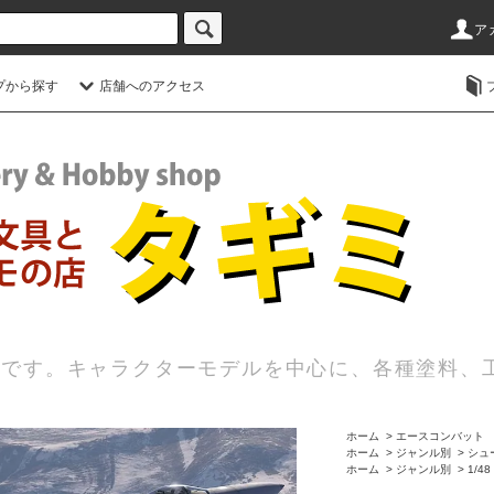
ア
プから探す
店舗へのアクセス
店です。キャラクターモデルを中心に、各種塗料、
ホーム
>
エースコンバット
ホーム
>
ジャンル別
>
シュ
ホーム
>
ジャンル別
>
1/4