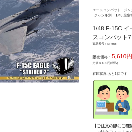
エースコンバット
ジャ
ジャンル別
1/48 航
1/48 F-15
スコンバット7
商品番号：SP566
5,610
販売価格：
定価 6,600円(税込)
在庫状況 あと1個です
【ご注文の際にご確