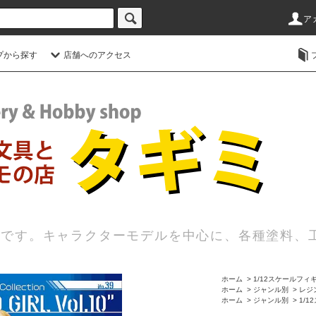
ア
プから探す
店舗へのアクセス
店です。キャラクターモデルを中心に、各種塗料、
ホーム
>
1/12スケールフィ
ホーム
>
ジャンル別
>
レジ
ホーム
>
ジャンル別
>
1/