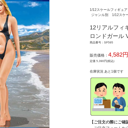
1/12スケールフィギュア
ジャンル別
1/12ス
12リアルフィギ
ロンドガール Vo
商品番号：SP595
4,582
販売価格：
定価 5,390円(税込)
在庫状況 あと1個です
【ご注文の際にご確