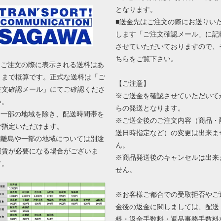
となります。
■送金先はご注文の際にお送りい
します「ご注文確認メール」に記
させていただいておりますので、
ちらをご覧下さい。
■ ご注文の際に表示される送料はあ
くまで概算です。正式な送料は「ご
【ご注意】
注文確認メール」にてご確認くださ
※ご送金を確認させていただいて
い。
らの発送となります。
■ 一部の地域を除き、配送時間帯を
※ご送金後のご注文内容（商品・
ご指定いただけます。
送日時指定など）の変更は出来ま
■ 離島や一部の地域については別途
ん。
運賃が必要になる場合がございま
※商品発送後のキャンセルは出来
す。
せん。
※お客様ご都合での受取拒否やご
金後の返金に関しましては、配送
料・返金手数料・返品事務手数料